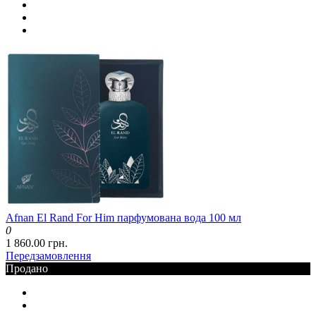
Afnan El Rand For Him парфумована вода 100 мл
0
1 860.00 грн.
Передзамовлення
Продано