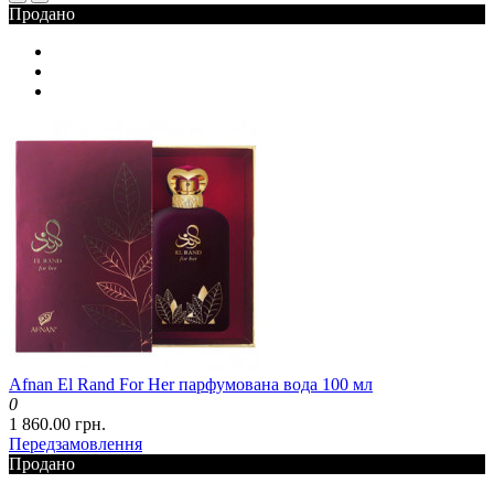
Продано
Afnan El Rand For Her парфумована вода 100 мл
0
1 860.00 грн.
Передзамовлення
Продано