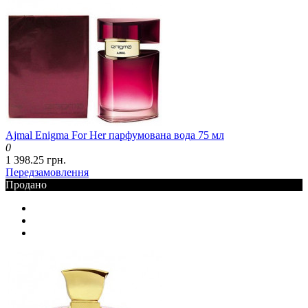
Ajmal Enigma For Her парфумована вода 75 мл
0
1 398.25 грн.
Передзамовлення
Продано