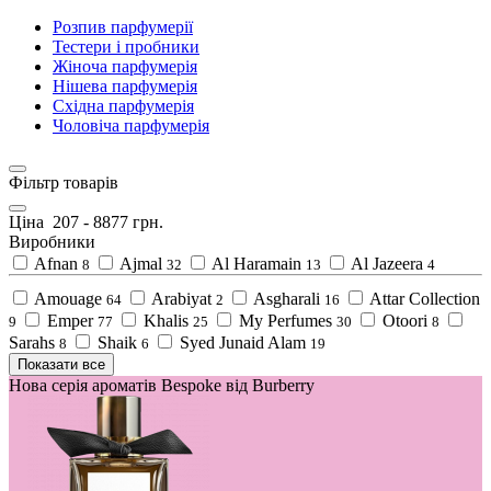
Розпив парфумерії
Тестери і пробники
Жіноча парфумерія
Нішева парфумерія
Східна парфумерія
Чоловіча парфумерія
Фільтр товарів
Ціна
207
-
8877
грн.
Виробники
Afnan
Ajmal
Al Haramain
Al Jazeera
8
32
13
4
Amouage
Arabiyat
Asgharali
Attar Collection
64
2
16
Emper
Khalis
My Perfumes
Otoori
9
77
25
30
8
Sarahs
Shaik
Syed Junaid Alam
8
6
19
Показати все
Нова серія ароматів Bespoke від Burberry