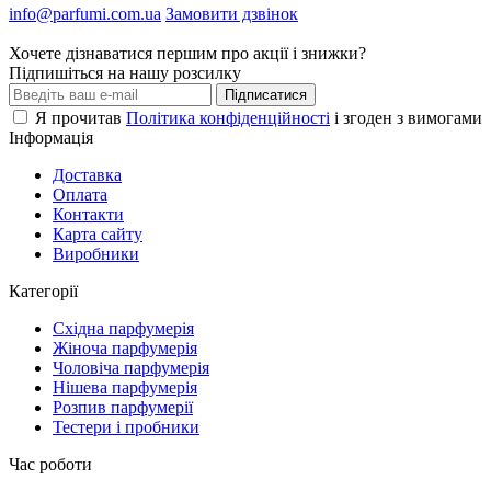
info@parfumi.com.ua
Замовити дзвінок
Хочете дізнаватися першим про акції і знижки?
Підпишіться на нашу розсилку
Підписатися
Я прочитав
Політика конфіденційності
і згоден з вимогами
Інформація
Доставка
Оплата
Контакти
Карта сайту
Виробники
Категорії
Східна парфумерія
Жіноча парфумерія
Чоловіча парфумерія
Нішева парфумерія
Розпив парфумерії
Тестери і пробники
Час роботи