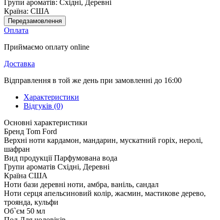
Групи ароматів:
Східні, Деревні
Країна:
США
Передзамовлення
Оплата
Приймаємо оплату online
Доставка
Відправлення в той же день при замовленні до 16:00
Характеристики
Відгуків (0)
Основні характеристики
Бренд
Tom Ford
Верхні ноти
кардамон, мандарин, мускатний горіх, неролі,
шафран
Вид продукції
Парфумована вода
Групи ароматів
Східні, Деревні
Країна
США
Ноти бази
деревні ноти, амбра, ваніль, сандал
Ноти серця
апельсиновий колір, жасмин, мастикове дерево,
троянда, кульфи
Об`єм
50 мл
Пол
Для чоловіків