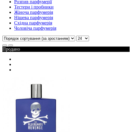
Розпив парфумерії
Тестери і пробники
Жіноча парфумерія
Нішева парфумерія
Східна парфумерія
Чоловіча парфумерія
Продано