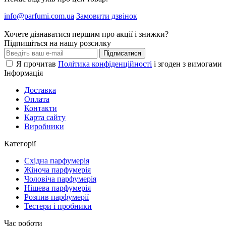
info@parfumi.com.ua
Замовити дзвінок
Хочете дізнаватися першим про акції і знижки?
Підпишіться на нашу розсилку
Підписатися
Я прочитав
Політика конфіденційності
і згоден з вимогами
Інформація
Доставка
Оплата
Контакти
Карта сайту
Виробники
Категорії
Східна парфумерія
Жіноча парфумерія
Чоловіча парфумерія
Нішева парфумерія
Розпив парфумерії
Тестери і пробники
Час роботи