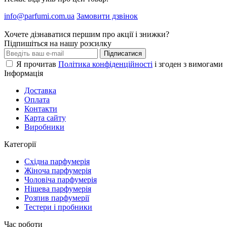
info@parfumi.com.ua
Замовити дзвінок
Хочете дізнаватися першим про акції і знижки?
Підпишіться на нашу розсилку
Підписатися
Я прочитав
Політика конфіденційності
і згоден з вимогами
Інформація
Доставка
Оплата
Контакти
Карта сайту
Виробники
Категорії
Східна парфумерія
Жіноча парфумерія
Чоловіча парфумерія
Нішева парфумерія
Розпив парфумерії
Тестери і пробники
Час роботи