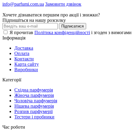
info@parfumi.com.ua
Замовити дзвінок
Хочете дізнаватися першим про акції і знижки?
Підпишіться на нашу розсилку
Підписатися
Я прочитав
Політика конфіденційності
і згоден з вимогами
Інформація
Доставка
Оплата
Контакти
Карта сайту
Виробники
Категорії
Східна парфумерія
Жіноча парфумерія
Чоловіча парфумерія
Нішева парфумерія
Розпив парфумерії
Тестери і пробники
Час роботи