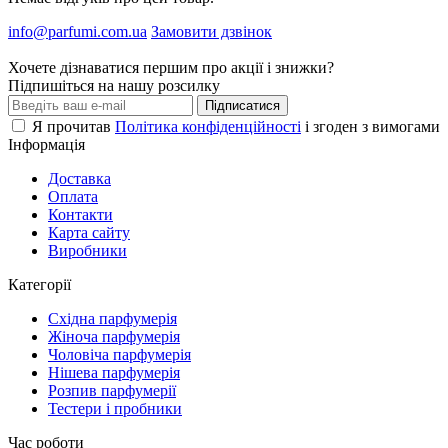
info@parfumi.com.ua
Замовити дзвінок
Хочете дізнаватися першим про акції і знижки?
Підпишіться на нашу розсилку
Підписатися
Я прочитав
Політика конфіденційності
і згоден з вимогами
Інформація
Доставка
Оплата
Контакти
Карта сайту
Виробники
Категорії
Східна парфумерія
Жіноча парфумерія
Чоловіча парфумерія
Нішева парфумерія
Розпив парфумерії
Тестери і пробники
Час роботи