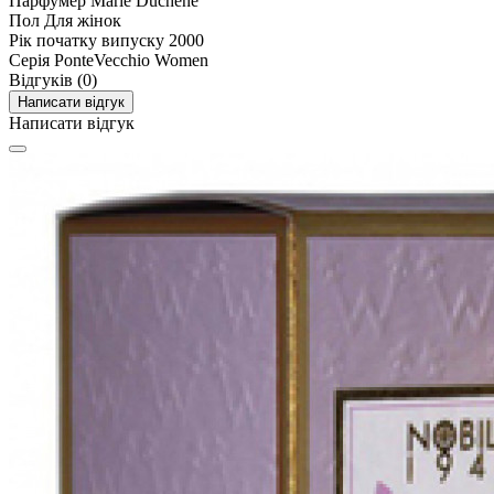
Парфумер
Marie Duchene
Пол
Для жінок
Рік початку випуску
2000
Серія
PonteVecchio Women
Відгуків (0)
Написати відгук
Написати відгук