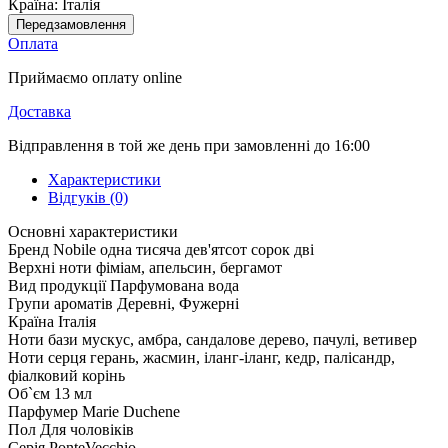
Країна:
Італія
Передзамовлення
Оплата
Приймаємо оплату online
Доставка
Відправлення в той же день при замовленні до 16:00
Характеристики
Відгуків (0)
Основні характеристики
Бренд
Nobile одна тисяча дев'ятсот сорок дві
Верхні ноти
фіміам, апельсин, бергамот
Вид продукції
Парфумована вода
Групи ароматів
Деревні, Фужерні
Країна
Італія
Ноти бази
мускус, амбра, сандалове дерево, пачулі, ветивер
Ноти серця
герань, жасмин, іланг-іланг, кедр, палісандр,
фіалковий корінь
Об`єм
13 мл
Парфумер
Marie Duchene
Пол
Для чоловіків
Серія
PonteVecchio