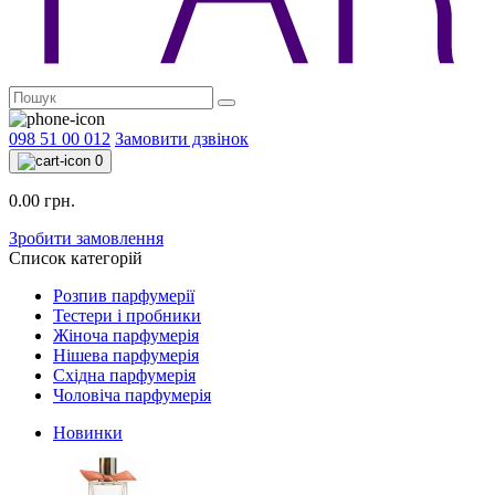
098 51 00 012
Замовити дзвінок
0
0.00 грн.
Зробити замовлення
Список категорій
Розпив парфумерії
Тестери і пробники
Жіноча парфумерія
Нішева парфумерія
Східна парфумерія
Чоловіча парфумерія
Новинки