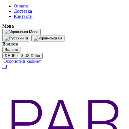
Оплата
Доставка
Контакти
Мова
Мова
ru
ua
Валюта
Валюта
€ EUR
$ US Dollar
Особистий кабінет
0