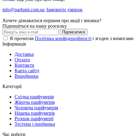
info@parfumi.com.ua
Замовити дзвінок
Хочете дізнаватися першим про акції і знижки?
Підпишіться на нашу розсилку
Підписатися
Я прочитав
Політика конфіденційності
і згоден з вимогами
Інформація
Доставка
Оплата
Контакти
Карта сайту
Виробники
Категорії
Східна парфумерія
Жіноча парфумерія
Чоловіча парфумерія
Нішева парфумерія
Розпив парфумерії
Тестери і пробники
Час роботи