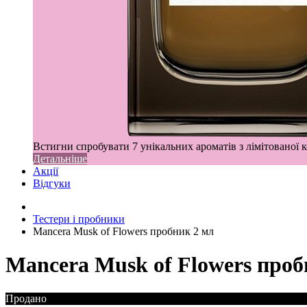
Встигни спробувати 7 унікальних ароматів з лімітованої к
Детальніше
Акції
Відгуки
Тестери і пробники
Mancera Musk of Flowers пробник 2 мл
Mancera Musk of Flowers проб
Продано