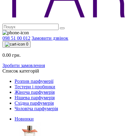
098 51 00 012
Замовити дзвінок
0
0.00 грн.
Зробити замовлення
Список категорій
Розпив парфумерії
Тестери і пробники
Жіноча парфумерія
Нішева парфумерія
Східна парфумерія
Чоловіча парфумерія
Новинки