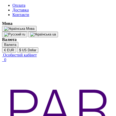
Оплата
Доставка
Контакти
Мова
Мова
ru
ua
Валюта
Валюта
€ EUR
$ US Dollar
Особистий кабінет
0