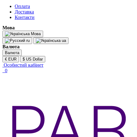
Оплата
Доставка
Контакти
Мова
Мова
ru
ua
Валюта
Валюта
€ EUR
$ US Dollar
Особистий кабінет
0