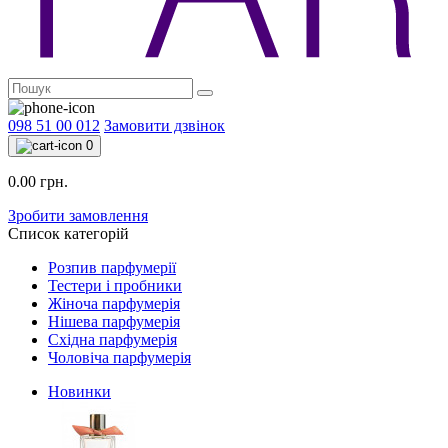
098 51 00 012
Замовити дзвінок
0
0.00 грн.
Зробити замовлення
Список категорій
Розпив парфумерії
Тестери і пробники
Жіноча парфумерія
Нішева парфумерія
Східна парфумерія
Чоловіча парфумерія
Новинки