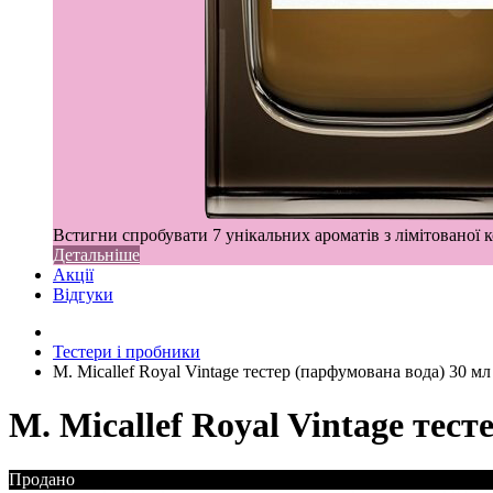
Встигни спробувати 7 унікальних ароматів з лімітованої к
Детальніше
Акції
Відгуки
Тестери і пробники
M. Micallef Royal Vintage тестер (парфумована вода) 30 мл
M. Micallef Royal Vintage тес
Продано