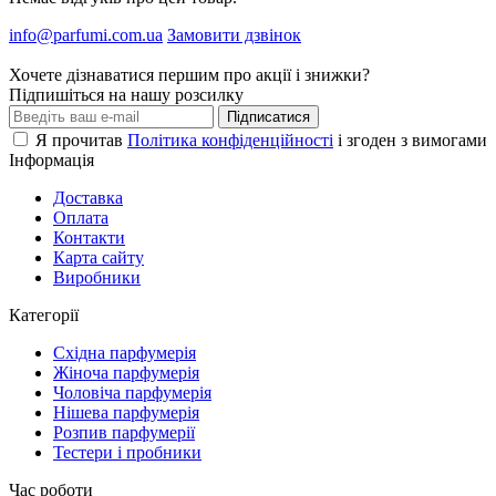
info@parfumi.com.ua
Замовити дзвінок
Хочете дізнаватися першим про акції і знижки?
Підпишіться на нашу розсилку
Підписатися
Я прочитав
Політика конфіденційності
і згоден з вимогами
Інформація
Доставка
Оплата
Контакти
Карта сайту
Виробники
Категорії
Східна парфумерія
Жіноча парфумерія
Чоловіча парфумерія
Нішева парфумерія
Розпив парфумерії
Тестери і пробники
Час роботи