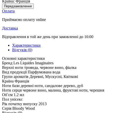
Країна:
Франція
Передзамовлення
Оплата
Приймаємо оплату online
Доставка
Відправлення в той же день при замовленні до 16:00
Характеристики
Відгуків (0)
Основні характеристики
Бренд
Les Liquides Imaginaires
Верхні ноти
троянда, червоне вино, фіалка
Вид продукції
Парфумована вода
Групи ароматів
Деревні, Мускусні, Квіткові
Країна
Франція
Ноти бази
деревні ноти, сандалове дерево, дуб
Ноти серця
червоне вино, малина, фруктові ноти, черешня
Об`єм
1.2 мл
Пол
унісекс
Рік початку випуску
2013
Серія
Bloody Wood
Відгуків (0)