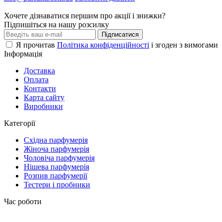
Хочете дізнаватися першим про акції і знижки?
Підпишіться на нашу розсилку
Підписатися
Я прочитав
Політика конфіденційності
і згоден з вимогами
Інформація
Доставка
Оплата
Контакти
Карта сайту
Виробники
Категорії
Східна парфумерія
Жіноча парфумерія
Чоловіча парфумерія
Нішева парфумерія
Розпив парфумерії
Тестери і пробники
Час роботи