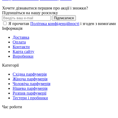
Хочете дізнаватися першим про акції і знижки?
Підпишіться на нашу розсилку
Підписатися
Я прочитав
Політика конфіденційності
і згоден з вимогами
Інформація
Доставка
Оплата
Контакти
Карта сайту
Виробники
Категорії
Східна парфумерія
Жіноча парфумерія
Чоловіча парфумерія
Нішева парфумерія
Розпив парфумерії
Тестери і пробники
Час роботи