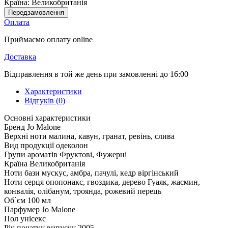
Країна:
Великобританія
Передзамовлення
Оплата
Приймаємо оплату online
Доставка
Відправлення в той же день при замовленні до 16:00
Характеристики
Відгуків (0)
Основні характеристики
Бренд
Jo Malone
Верхні ноти
малина, кавун, гранат, ревінь, слива
Вид продукції
одеколон
Групи ароматів
Фруктові, Фужерні
Країна
Великобританія
Ноти бази
мускус, амбра, пачулі, кедр віргінський
Ноти серця
опопонакс, гвоздика, дерево Гуаяк, жасмин,
конвалія, олібанум, троянда, рожевий перець
Об`єм
100 мл
Парфумер
Jo Malone
Пол
унісекс
Рік початку випуску
2005