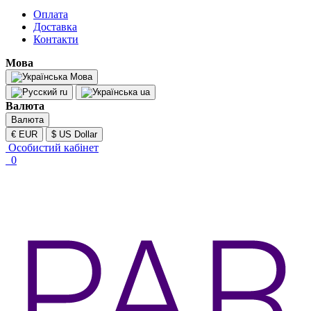
Оплата
Доставка
Контакти
Мова
Мова
ru
ua
Валюта
Валюта
€ EUR
$ US Dollar
Особистий кабінет
0