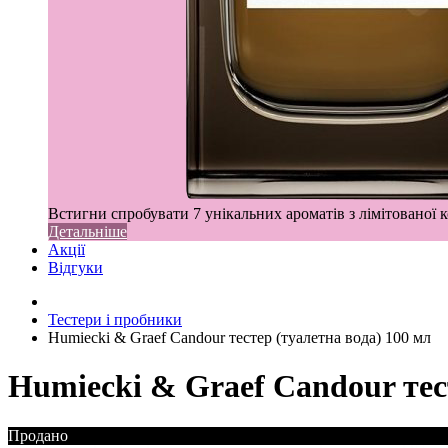
Встигни спробувати 7 унікальних ароматів з лімітованої к
Детальніше
Акції
Відгуки
Тестери і пробники
Humiecki & Graef Candour тестер (туалетна вода) 100 мл
Humiecki & Graef Candour тес
Продано