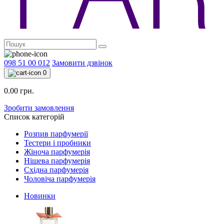
098 51 00 012
Замовити дзвінок
0
0.00 грн.
Зробити замовлення
Список категорій
Розпив парфумерії
Тестери і пробники
Жіноча парфумерія
Нішева парфумерія
Східна парфумерія
Чоловіча парфумерія
Новинки