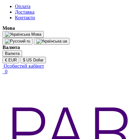
Оплата
Доставка
Контакти
Мова
Мова
ru
ua
Валюта
Валюта
€ EUR
$ US Dollar
Особистий кабінет
0