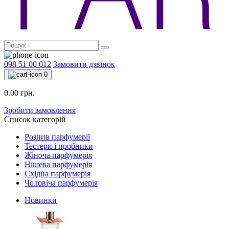
098 51 00 012
Замовити дзвінок
0
0.00 грн.
Зробити замовлення
Список категорій
Розпив парфумерії
Тестери і пробники
Жіноча парфумерія
Нішева парфумерія
Східна парфумерія
Чоловіча парфумерія
Новинки