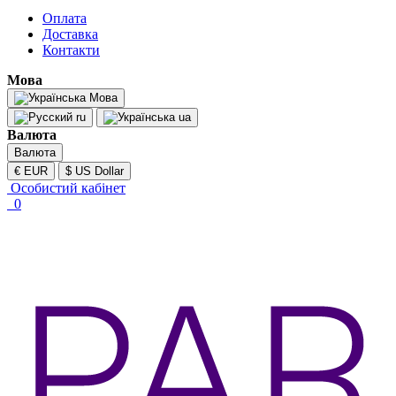
Оплата
Доставка
Контакти
Мова
Мова
ru
ua
Валюта
Валюта
€ EUR
$ US Dollar
Особистий кабінет
0