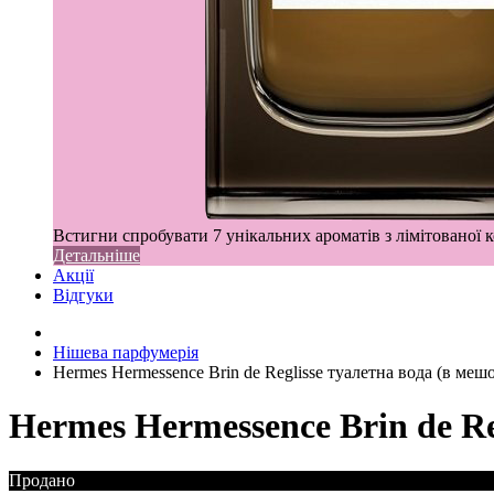
Встигни спробувати 7 унікальних ароматів з лімітованої к
Детальніше
Акції
Відгуки
Нішева парфумерія
Hermes Hermessence Brin de Reglisse туалетна вода (в меш
Hermes Hermessence Brin de Re
Продано