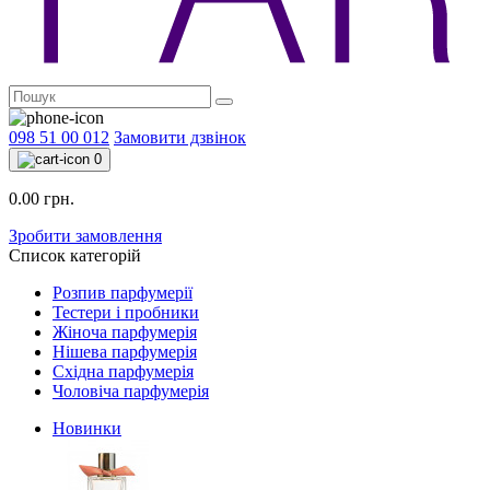
098 51 00 012
Замовити дзвінок
0
0.00 грн.
Зробити замовлення
Список категорій
Розпив парфумерії
Тестери і пробники
Жіноча парфумерія
Нішева парфумерія
Східна парфумерія
Чоловіча парфумерія
Новинки