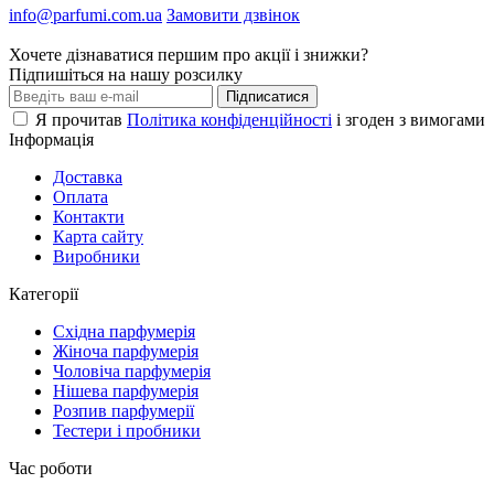
info@parfumi.com.ua
Замовити дзвінок
Хочете дізнаватися першим про акції і знижки?
Підпишіться на нашу розсилку
Підписатися
Я прочитав
Політика конфіденційності
і згоден з вимогами
Інформація
Доставка
Оплата
Контакти
Карта сайту
Виробники
Категорії
Східна парфумерія
Жіноча парфумерія
Чоловіча парфумерія
Нішева парфумерія
Розпив парфумерії
Тестери і пробники
Час роботи