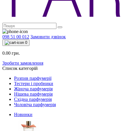
098 51 00 012
Замовити дзвінок
0
0.00 грн.
Зробити замовлення
Список категорій
Розпив парфумерії
Тестери і пробники
Жіноча парфумерія
Нішева парфумерія
Східна парфумерія
Чоловіча парфумерія
Новинки