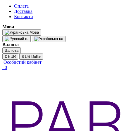
Оплата
Доставка
Контакти
Мова
Мова
ru
ua
Валюта
Валюта
€ EUR
$ US Dollar
Особистий кабінет
0