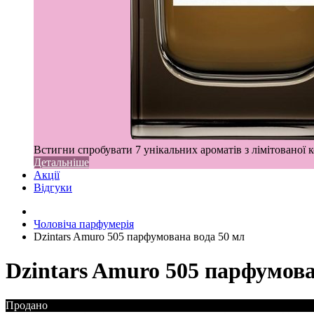
Встигни спробувати 7 унікальних ароматів з лімітованої к
Детальніше
Акції
Відгуки
Чоловіча парфумерія
Dzintars Amuro 505 парфумована вода 50 мл
Dzintars Amuro 505 парфумова
Продано