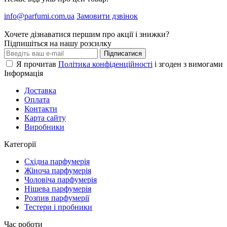
info@parfumi.com.ua
Замовити дзвінок
Хочете дізнаватися першим про акції і знижки?
Підпишіться на нашу розсилку
Підписатися
Я прочитав
Політика конфіденційності
і згоден з вимогами
Інформація
Доставка
Оплата
Контакти
Карта сайту
Виробники
Категорії
Східна парфумерія
Жіноча парфумерія
Чоловіча парфумерія
Нішева парфумерія
Розпив парфумерії
Тестери і пробники
Час роботи