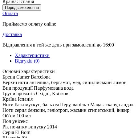
Країна:
Іспанія
Передзамовлення
Оплата
Приймаємо оплату online
Доставка
Відправлення в той же день при замовленні до 16:00
Характеристики
Відгуків (0)
Основні характеристики
Бренд
Carner Barcelona
Верхні ноти
ангелика, бергамот, мед, сицилійський лимон
Вид продукції
Парфумована вода
Групи ароматів
Східні, Квіткові
Країна
Іспанія
Ноти бази
мускус, бальзам Перу, ваніль з Мадагаскару, сандал
Ноти серця
бензоин, геліотроп, жасмин єгипетський, інжир
Об`єм
100 мл
Пол
унісекс
Рік початку випуску
2014
Серія
El Born
Відгуків (0)