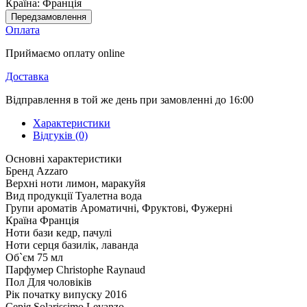
Країна:
Франція
Передзамовлення
Оплата
Приймаємо оплату online
Доставка
Відправлення в той же день при замовленні до 16:00
Характеристики
Відгуків (0)
Основні характеристики
Бренд
Azzaro
Верхні ноти
лимон, маракуйя
Вид продукції
Туалетна вода
Групи ароматів
Ароматичні, Фруктові, Фужерні
Країна
Франція
Ноти бази
кедр, пачулі
Ноти серця
базилік, лаванда
Об`єм
75 мл
Парфумер
Christophe Raynaud
Пол
Для чоловіків
Рік початку випуску
2016
Серія
Solarissimo Levanzo