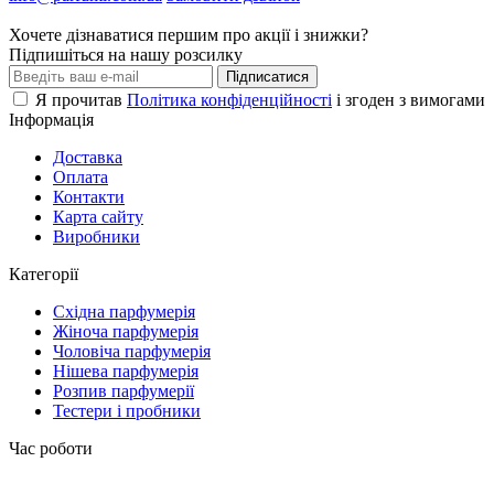
Хочете дізнаватися першим про акції і знижки?
Підпишіться на нашу розсилку
Підписатися
Я прочитав
Політика конфіденційності
і згоден з вимогами
Інформація
Доставка
Оплата
Контакти
Карта сайту
Виробники
Категорії
Східна парфумерія
Жіноча парфумерія
Чоловіча парфумерія
Нішева парфумерія
Розпив парфумерії
Тестери і пробники
Час роботи