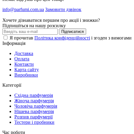
info@parfumi.com.ua
Замовити дзвінок
Хочете дізнаватися першим про акції і знижки?
Підпишіться на нашу розсилку
Підписатися
Я прочитав
Політика конфіденційності
і згоден з вимогами
Інформація
Доставка
Оплата
Контакти
Карта сайту
Виробники
Категорії
Східна парфумерія
Жіноча парфумерія
Чоловіча парфумерія
Нішева парфумерія
Розпив парфумерії
Тестери і пробники
Час роботи