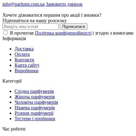
info@parfumi.com.ua
Замовити дзвінок
Хочете дізнаватися першим про акції і знижки?
Підпишіться на нашу розсилку
Підписатися
Я прочитав
Політика конфіденційності
і згоден з вимогами
Інформація
Доставка
Оплата
Контакти
Карта сайту
Виробники
Категорії
Східна парфумерія
Жіноча парфумерія
Чоловіча парфумерія
Нішева парфумерія
Розпив парфумерії
Тестери і пробники
Час роботи