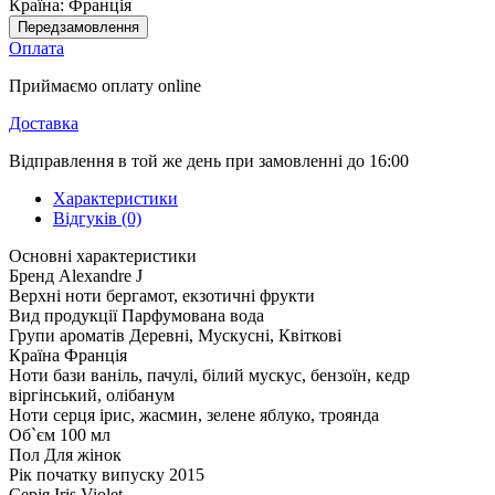
Країна:
Франція
Передзамовлення
Оплата
Приймаємо оплату online
Доставка
Відправлення в той же день при замовленні до 16:00
Характеристики
Відгуків (0)
Основні характеристики
Бренд
Alexandre J
Верхні ноти
бергамот, екзотичні фрукти
Вид продукції
Парфумована вода
Групи ароматів
Деревні, Мускусні, Квіткові
Країна
Франція
Ноти бази
ваніль, пачулі, білий мускус, бензоїн, кедр
віргінський, олібанум
Ноти серця
ірис, жасмин, зелене яблуко, троянда
Об`єм
100 мл
Пол
Для жінок
Рік початку випуску
2015
Серія
Iris Violet