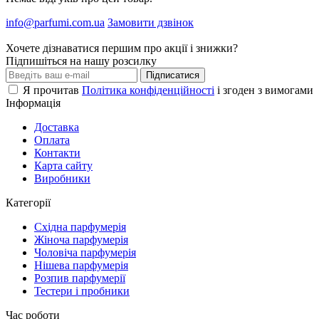
info@parfumi.com.ua
Замовити дзвінок
Хочете дізнаватися першим про акції і знижки?
Підпишіться на нашу розсилку
Підписатися
Я прочитав
Політика конфіденційності
і згоден з вимогами
Інформація
Доставка
Оплата
Контакти
Карта сайту
Виробники
Категорії
Східна парфумерія
Жіноча парфумерія
Чоловіча парфумерія
Нішева парфумерія
Розпив парфумерії
Тестери і пробники
Час роботи