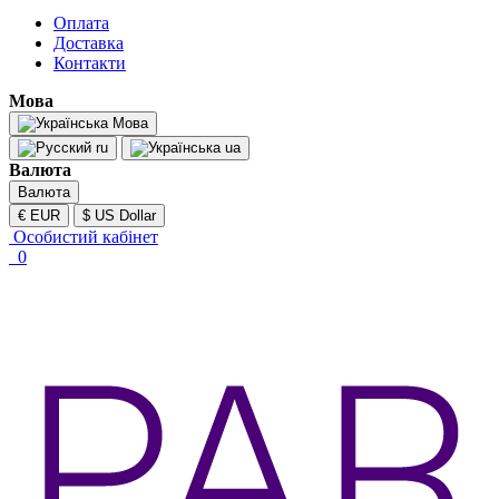
Оплата
Доставка
Контакти
Мова
Мова
ru
ua
Валюта
Валюта
€ EUR
$ US Dollar
Особистий кабінет
0