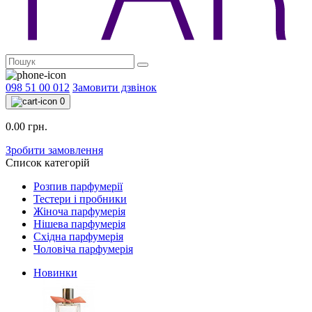
098 51 00 012
Замовити дзвінок
0
0.00 грн.
Зробити замовлення
Список категорій
Розпив парфумерії
Тестери і пробники
Жіноча парфумерія
Нішева парфумерія
Східна парфумерія
Чоловіча парфумерія
Новинки