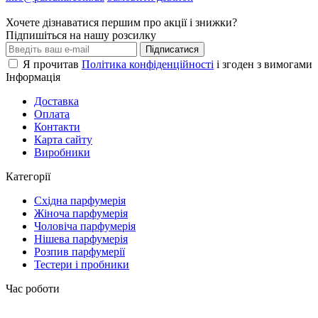
Хочете дізнаватися першим про акції і знижки?
Підпишіться на нашу розсилку
Підписатися
Я прочитав
Політика конфіденційності
і згоден з вимогами
Інформація
Доставка
Оплата
Контакти
Карта сайту
Виробники
Категорії
Східна парфумерія
Жіноча парфумерія
Чоловіча парфумерія
Нішева парфумерія
Розпив парфумерії
Тестери і пробники
Час роботи